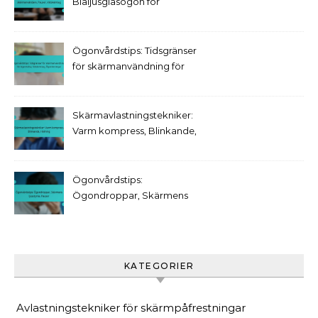
Blåljusglasögon för
skärmanvändare, Pauser,
Vätskeintag
Ögonvårdstips: Tidsgränser
för skärmanvändning för
ögonhälsa, Vätskeintag,
Ögonövningar
Skärmavlastningstekniker:
Varm kompress, Blinkande,
Hållning
Ögonvårdstips:
Ögondroppar, Skärmens
ljusstyrka, Pauser
KATEGORIER
Avlastningstekniker för skärmpåfrestningar