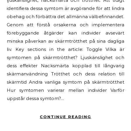
ljuskänslighet, nacksmärta och trötthet. Att tidigt
identifiera dessa symtom är avgörande för att lindra
obehag och förbättra det allmänna välbefinnandet.
Genom att förstå orsakerna och implementera
förebyggande åtgärder kan individer avsevärt
minska påverkan av skärmtrötthet på sina dagliga
liv. Key sections in the article: Toggle Vilka är
symtomen på skärmtrötthet? Ljuskänslighet och
dess effekter Nacksmärta kopplad till långvarig
skärmanvändning Trötthet och dess relation till
skärmtid Andra vanliga symtom på skärmtrötthet
Hur symtomen varierar mellan individer Varför
uppstår dessa symtom?…
CONTINUE READING