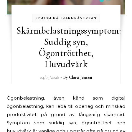
SYMTOM PÅ SKÄRMPÅVERKAN
Skärmbelastningssymptom:
Suddig syn,
Ögontrötthet,
Huvudvärk
04/03/2026
- By
Clara Jensen
Ögonbelastning, även känd som digital
ögonbelastning, kan leda till obehag och minskad
produktivitet på grund av långvarig skärmtid.
Symptom som suddig syn, ögontrötthet och
huvudvärk är vanliga och uppstår ofta på grund av